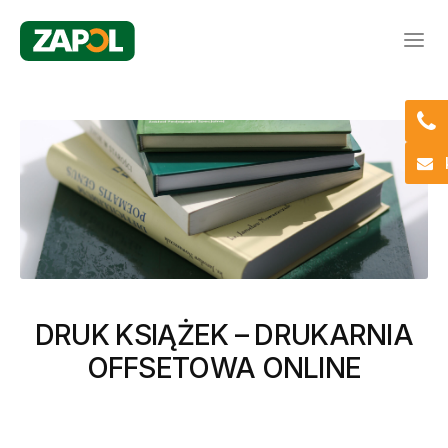
Klikn
aby
wyśw
nawi
DRUK KSIĄŻEK – DRUKARNIA
OFFSETOWA ONLINE