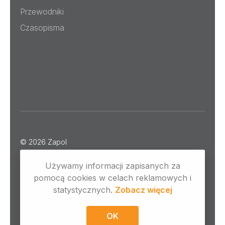
Przewodniki
Czasopisma
© 2026
Zapol
Realizacja:
belgrowa
Używamy informacji zapisanych za
pomocą cookies w celach reklamowych i
statystycznych.
Zobacz więcej
Polityka prywatności / RODO / Pliki cookies
Zgłoś nadużycie
OK