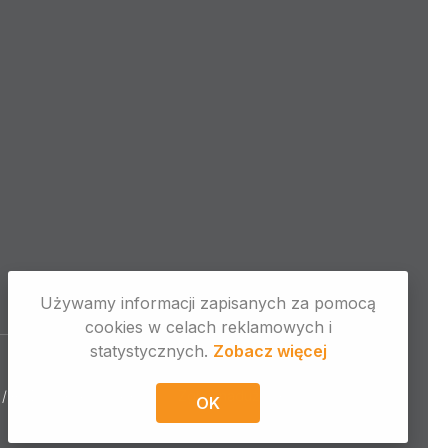
Używamy informacji zapisanych za pomocą
cookies w celach reklamowych i
statystycznych.
Zobacz więcej
 / RODO / Pliki cookies
Zgłoś nadużycie
OK