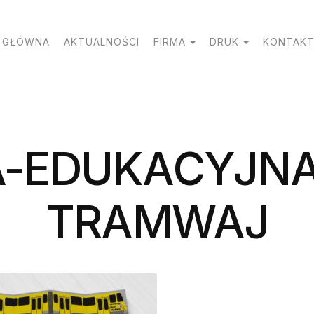
 GŁÓWNA
AKTUALNOŚCI
FIRMA
DRUK
KONTAK
A-EDUKACYJNA
TRAMWAJ