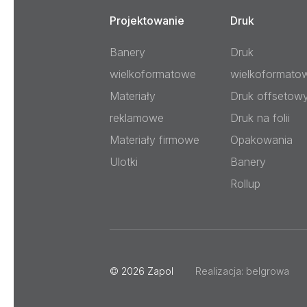
Projektowanie
Druk
Banery
Druk
wielkoformatowe
wielkoformato
Materiały
Druk offsetow
reklamowe
Druk na folii
Materiały firmowe
Opakowania
Ulotki
Banery
Rollup
© 2026
Zapol
Realizacja:
belgrowa